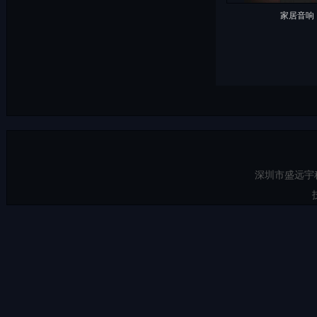
家居音响
深圳市盛远宇科