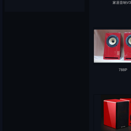
家居音响V3
788P