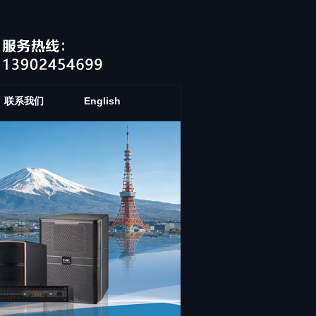
联系我们
English
选择语言：
简体中文
|
English