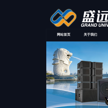
网站首页
关于我们